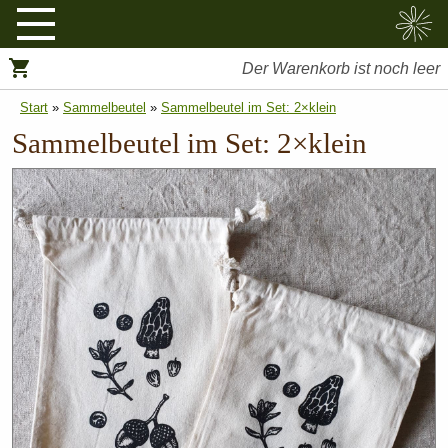
Sammelbeutel
Tassen
Taschen
Sticker
Der Warenkorb ist noch leer
Start
»
Sammelbeutel
»
Sammelbeutel im Set: 2×klein
Sammelbeutel im Set: 2×klein