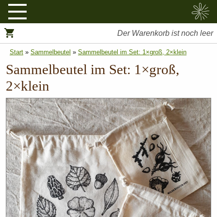
Sammelbeutel
Tassen
Taschen
Sticker
Der Warenkorb ist noch leer
Start
»
Sammelbeutel
»
Sammelbeutel im Set: 1×groß, 2×klein
Sammelbeutel im Set: 1×groß,
2×klein