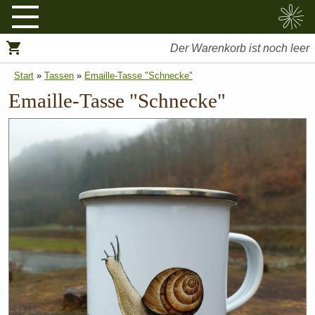
Sammelbeutel
Tassen
Taschen
Sticker
Der Warenkorb ist noch leer
Start
»
Tassen
»
Emaille-Tasse "Schnecke"
Emaille-Tasse "Schnecke"